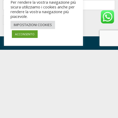
Per rendere la vostra navigazione più
sicura utilizziamo i cookies anche per
rendere la vostra navigazione più
piacevole.
AVANTI
IMPOSTAZIONI COOKIES
ACCONSENTO
Farmacia Barbieri
Lodi
Piazza della Vittoria 43, 26900, Lodi (LO)
ORARI FARMACIA
: Orario continuato
Martedì - Venerdì: 8:30 - 19:15 Sabato: 8:30| 13:00 -
15.00|19:15 - Domenica: 9:00-12:30 - Lunedì: CHIUSO