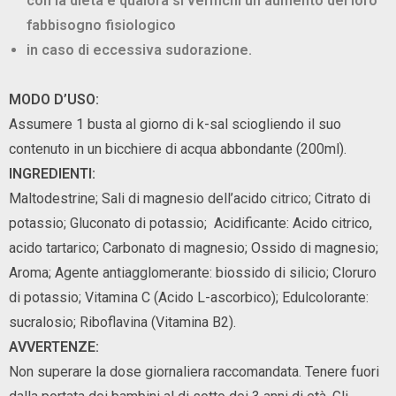
con la dieta e qualora si verifichi un aumento del loro
fabbisogno fisiologico
in caso di eccessiva sudorazione.
MODO D’USO:
Assumere 1 busta al giorno di k-sal sciogliendo il suo
contenuto in un bicchiere di acqua abbondante (200ml).
INGREDIENTI:
Maltodestrine; Sali di magnesio dell’acido citrico; Citrato di
potassio; Gluconato di potassio; Acidificante: Acido citrico,
acido tartarico; Carbonato di magnesio; Ossido di magnesio;
Aroma; Agente antiagglomerante: biossido di silicio; Cloruro
di potassio; Vitamina C (Acido L-ascorbico); Edulcolorante:
sucralosio; Riboflavina (Vitamina B2).
AVVERTENZE:
Non superare la dose giornaliera raccomandata. Tenere fuori