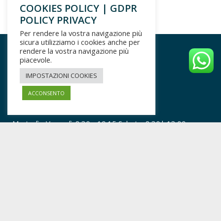
COOKIES POLICY | GDPR
POLICY PRIVACY
Per rendere la vostra navigazione più
sicura utilizziamo i cookies anche per
rendere la vostra navigazione più
piacevole.
IMPOSTAZIONI COOKIES
Farmacia Barbieri
Lodi
ACCONSENTO
Piazza della Vittoria 43, 26900, Lodi (LO)
ORARI FARMACIA
: Orario continuato
Martedì - Venerdì: 8:30 - 19:15 Sabato: 8:30| 13:00 -
15.00|19:15 - Domenica: 9:00-12:30 - Lunedì: CHIUSO